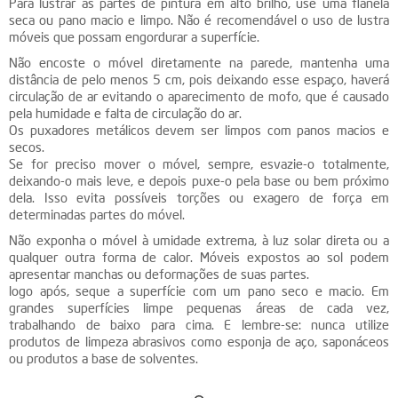
Para lustrar as partes de pintura em alto brilho, use uma flanela
seca ou pano macio e limpo. Não é recomendável o uso de lustra
móveis que possam engordurar a superfície.
Não encoste o móvel diretamente na parede, mantenha uma
distância de pelo menos 5 cm, pois deixando esse espaço, haverá
circulação de ar evitando o aparecimento de mofo, que é causado
pela humidade e falta de circulação do ar.
Os puxadores metálicos devem ser limpos com panos macios e
secos.
Se for preciso mover o móvel, sempre, esvazie-o totalmente,
deixando-o mais leve, e depois puxe-o pela base ou bem próximo
dela. Isso evita possíveis torções ou exagero de força em
determinadas partes do móvel.
Não exponha o móvel à umidade extrema, à luz solar direta ou a
qualquer outra forma de calor. Móveis expostos ao sol podem
apresentar manchas ou deformações de suas partes.
logo após, seque a superfície com um pano seco e macio. Em
grandes superfícies limpe pequenas áreas de cada vez,
trabalhando de baixo para cima. E lembre-se: nunca utilize
produtos de limpeza abrasivos como esponja de aço, saponáceos
ou produtos a base de solventes.