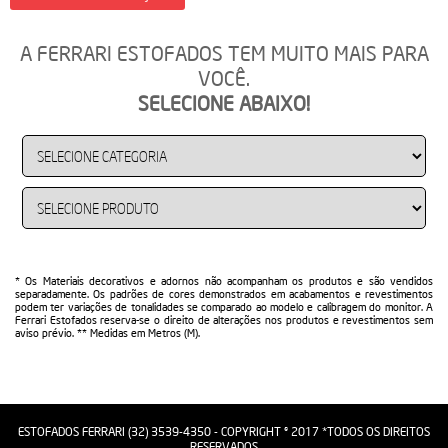
A FERRARI ESTOFADOS TEM MUITO MAIS PARA
VOCÊ.
SELECIONE ABAIXO!
* Os Materiais decorativos e adornos não acompanham os produtos e são vendidos
separadamente. Os padrões de cores demonstrados em acabamentos e revestimentos
podem ter variações de tonalidades se comparado ao modelo e calibragem do monitor. A
Ferrari Estofados reserva-se o direito de alterações nos produtos e revestimentos sem
aviso prévio. ** Medidas em Metros (M).
ESTOFADOS FERRARI (32) 3539-4350 - COPYRIGHT © 2017 *TODOS OS DIREITOS
RESERVADOS