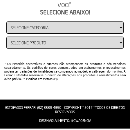
VOCÊ.
SELECIONE ABAIXO!
* Os Materiais decorativos e adornos não acompanham os produtos e são vendidos
separadamente. Os padrões de cores demonstrados em acabamentos e revestimentos
podem ter variações de tonalidades se comparado ao modelo e calibragem do monitor. A
Ferrari Estofados reserva-se o direito de alterações nos produtos e revestimentos sem
aviso prévio. ** Medidas em Metros (M).
ESTOFADOS FERRARI (32) 3539-4350 - COPYRIGHT © 2017 *TODOS OS DIREITOS
RESERVADOS
DESENVOLVIMENTO:
@GWAGENCIA