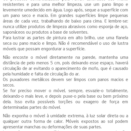
resistentes e para uma melhor limpeza, use um pano limpo e
levemente umedecido em água. Logo após, seque a superfície com
um pano seco e macio. Em grandes superfícies limpe pequenas
áreas de cada vez, trabalhando de baixo para cima. E lembre-se:
nunca utilize produtos de limpeza abrasivos como esponja de aço,
saponáceos ou produtos a base de solventes.
Para lustrar as partes de pintura em alto brilho, use uma flanela
seca ou pano macio e limpo. Não é recomendável o uso de lustra
móveis que possam engordurar a superfície.
Não encoste o móvel diretamente na parede, mantenha uma
distância de pelo menos 5 cm, pois deixando esse espaço, haverá
circulação de ar evitando o aparecimento de mofo, que é causado
pela humidade e falta de circulação do ar.
Os puxadores metálicos devem ser limpos com panos macios e
secos.
Se for preciso mover o móvel, sempre, esvazie-o totalmente,
deixando-o mais leve, e depois puxe-o pela base ou bem próximo
dela. Isso evita possíveis torções ou exagero de força em
determinadas partes do móvel.
Não exponha o móvel à umidade extrema, à luz solar direta ou a
qualquer outra forma de calor. Móveis expostos ao sol podem
apresentar manchas ou deformações de suas partes.